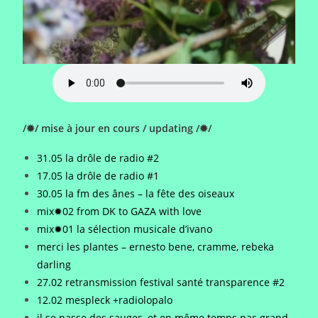
/✹/ mise à jour en cours / updating /✹/
31.05 la drôle de radio #2
17.05 la drôle de radio #1
30.05 la fm des ânes – la fête des oiseaux
mix✹02 from DK to GAZA with love
mix✹01 la sélection musicale d’ivano
merci les plantes – ernesto bene, cramme, rebeka
darling
27.02 retransmission festival santé transparence #2
12.02 mespleck +radiolopalo
il se passe des sauges, et en même temps pas grand