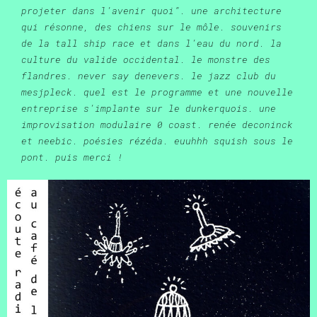
projeter dans l’avenir quoi”. une architecture
qui résonne, des chiens sur le môle. souvenirs
de la tall ship race et dans l’eau du nord. la
culture du valide occidental. le monstre des
flandres. never say denevers. le jazz club du
mesjpleck. quel est le programme et une nouvelle
entreprise s’implante sur le dunkerquois. une
improvisation modulaire 0 coast. renée deconinck
et neebic. poésies rézéda. euuhhh squish sous le
pont. puis merci !