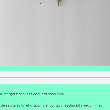
ar margot bricout et edouard soon chia.
e sauge et livret disponible. contact : eschia (a) riseup (.) net