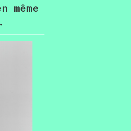
en même
…