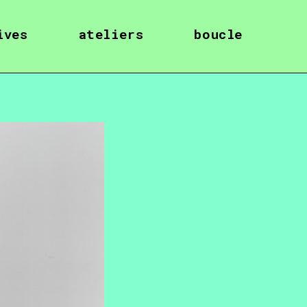
ives
ateliers
boucle